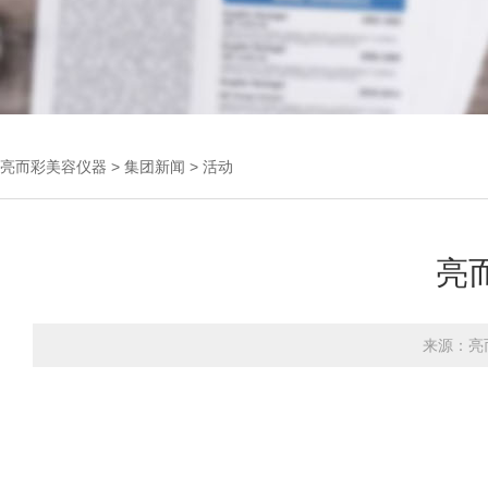
亮而彩
美容仪器
>
集团新闻
>
活动
亮
来源：亮