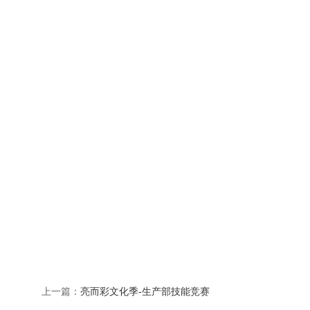
上一篇：
亮而彩文化季-生产部技能竞赛