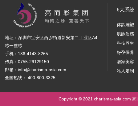
6大系统
体龄雕塑
肌龄质感
地址：深圳市宝安区西乡街道新安第二工业区A4
科技养生
栋一整栋
好孕保养
手机：136-4143-8265
传真：0755-29129150
居家美容
邮箱：info@charisma-asia.com
私人定制
全国热线： 400-800-3325
Copyright © 2021 charisma-asia