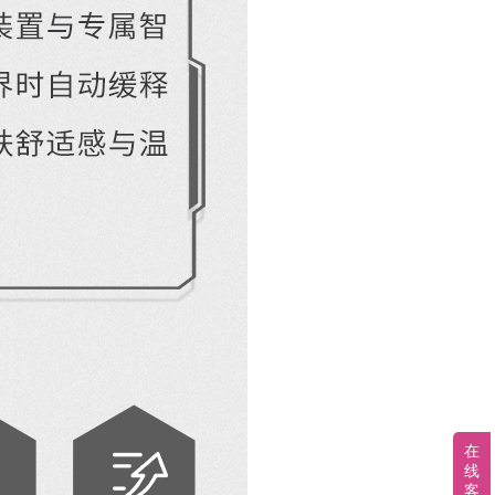
在
线
客