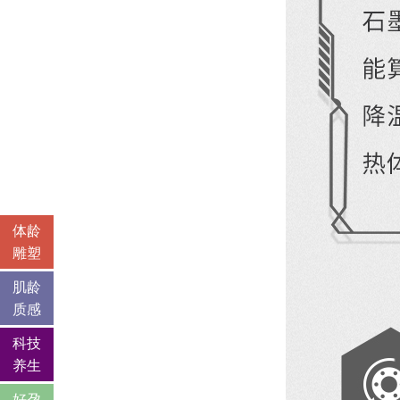
体龄
雕塑
肌龄
质感
科技
养生
好孕