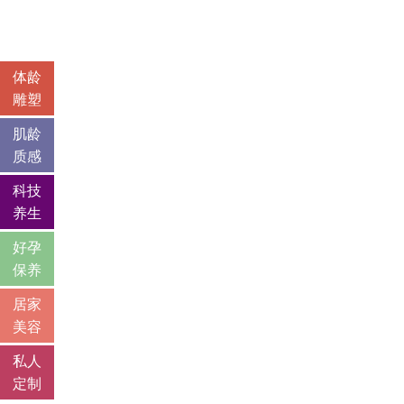
体龄
雕塑
肌龄
质感
科技
养生
好孕
保养
居家
美容
私人
定制