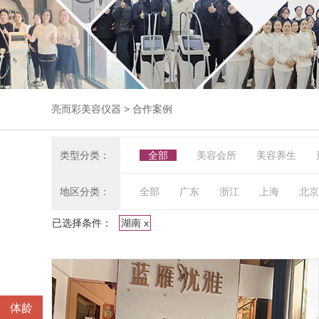
亮而彩美容仪器
> 合作案例
类型分类：
全部
美容会所
美容养生
地区分类：
全部
广东
浙江
上海
北京
已选择条件：
湖南 x
体龄