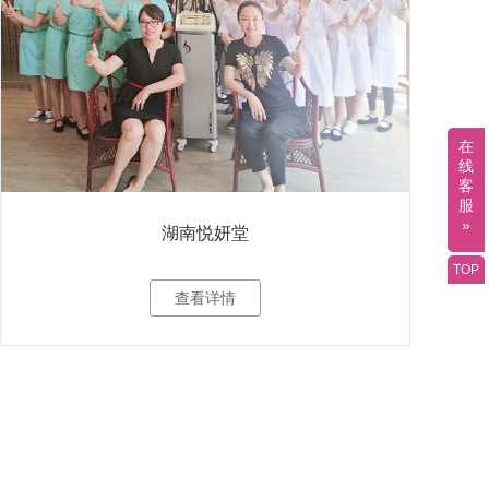
在
线
客
服
»
湖南悦妍堂
TOP
查看详情