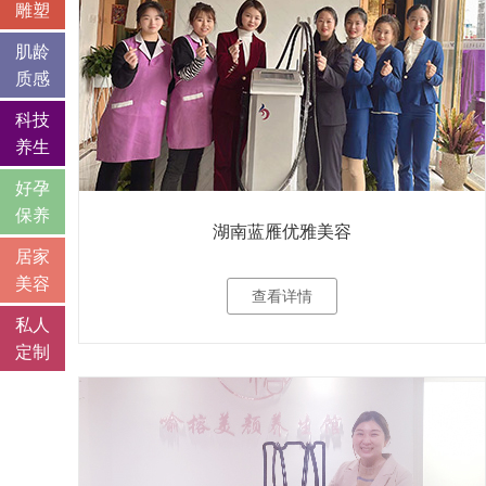
雕塑
肌龄
质感
科技
养生
好孕
保养
湖南蓝雁优雅美容
居家
美容
查看详情
私人
定制