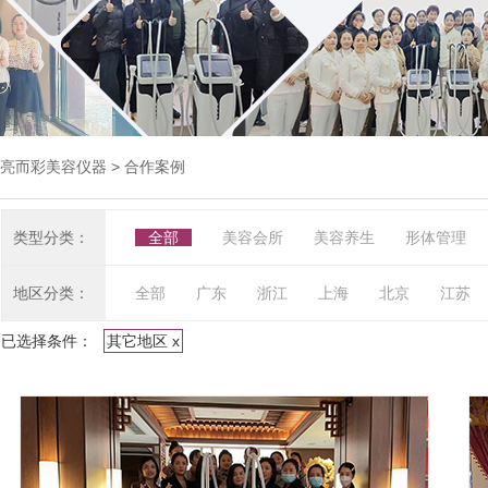
亮而彩美容仪器
> 合作案例
类型分类：
全部
美容会所
美容养生
形体管理
地区分类：
全部
广东
浙江
上海
北京
江苏
已选择条件：
其它地区 x