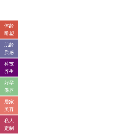
体龄
雕塑
肌龄
质感
科技
养生
好孕
保养
居家
美容
私人
定制