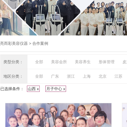
亮而彩美容仪器
> 合作案例
类型分类：
全部
美容会所
美容养生
形体管理
皮
地区分类：
全部
广东
浙江
上海
北京
江苏
已选择条件：
山西 x
月子中心 x