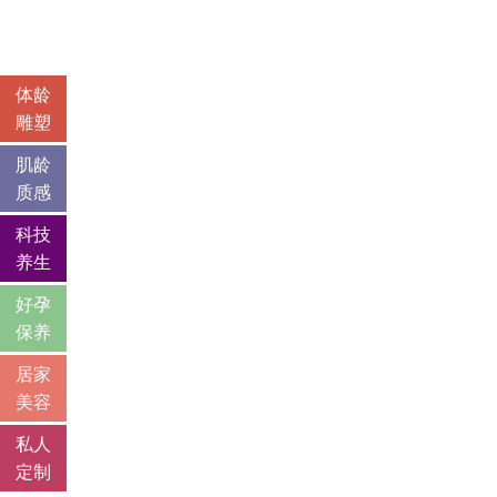
体龄
雕塑
肌龄
质感
科技
养生
好孕
保养
居家
美容
私人
定制