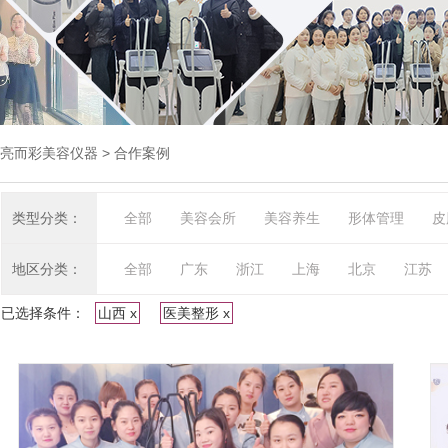
亮而彩美容仪器
> 合作案例
类型分类：
全部
美容会所
美容养生
形体管理
皮
地区分类：
全部
广东
浙江
上海
北京
江苏
已选择条件：
山西 x
医美整形 x