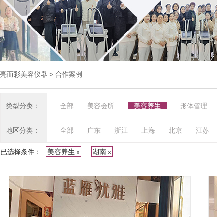
亮而彩美容仪器
> 合作案例
类型分类：
全部
美容会所
美容养生
形体管理
地区分类：
全部
广东
浙江
上海
北京
江苏
已选择条件：
美容养生 x
湖南 x