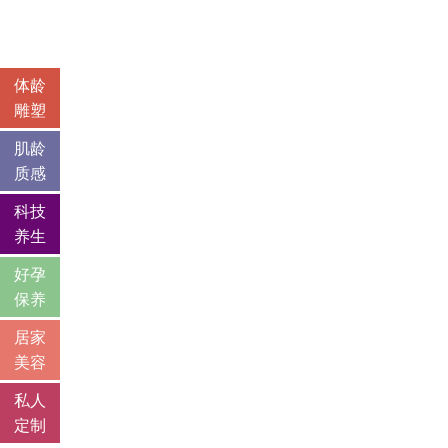
体龄
雕塑
肌龄
质感
科技
养生
好孕
保养
居家
美容
私人
定制