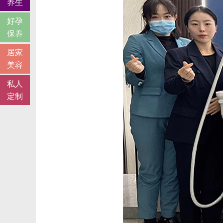
养生
好孕
保养
居家
美容
私人
定制