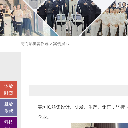
亮而彩
美容仪器
>
案例展示
体龄
雕塑
肌龄
美珂帕丝集设计、研发、生产、销售，坚持“
质感
企业。
科技