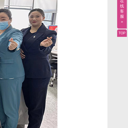
在
线
客
服
»
TOP