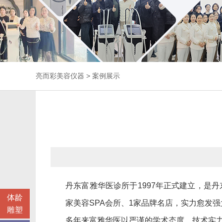
亮而彩
美容仪器
>
案例展示
丹东富雅华医诊所于1997年正式建立，是
体龄
家美容SPA会所、1家品牌名店，实力愈发强
雕塑
多年来富雅华医以严谨的学术态度、技术实