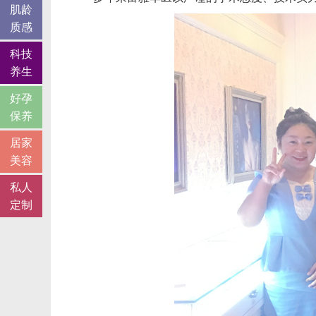
肌龄
质感
科技
养生
好孕
保养
居家
美容
私人
定制