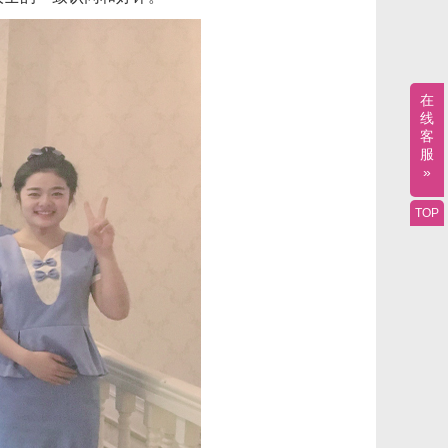
在
线
客
服
»
TOP