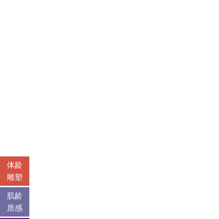
体龄
雕塑
肌龄
质感